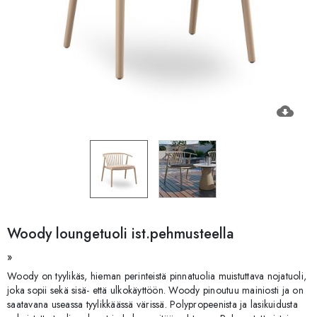
cloud_download
Woody loungetuoli ist.pehmusteella
»
Woody on tyylikäs, hieman perinteistä pinnatuolia muistuttava nojatuoli,
joka sopii sekä sisä- että ulkokäyttöön. Woody pinoutuu mainiosti ja on
saatavana useassa tyylikkäässä värissä. Polypropeenista ja lasikuidusta