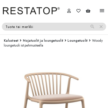
menu
search
close
Tuote tai merkki
Kalusteet
Nojatuolit ja loungetuolit
Loungetuolit
Woody
loungetuoli ist.pehmusteella