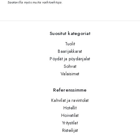
Saatavilla myös muita vaihtoehtoja.
Suositut kategoriat
Tuolit
Baarijakkarat
Pöydät ja pöydänjalat
Sohvat
Valaisimet
Referenssimme
Kahvilat ja ravintolat
Hotellit
Hoivatilat
Yritystilat
Risteilijät