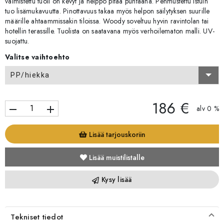
valmistettu tuoli on kevyt ja helppo pitää puhtaana. Pehmustettu istuin
tuo lisämukavuutta. Pinottavuus takaa myös helpon säilytyksen suurille
määrille ahtaammissakin tiloissa. Woody soveltuu hyvin ravintolan tai
hotellin terassille. Tuolista on saatavana myös verhoilematon malli. UV-
suojattu.
Valitse vaihtoehto
PP/hiekka
186 €
remove
add
alv 0 %
Lisää tarjouskoriin
Lisää muistilistalle
Kysy lisää
Tekniset tiedot