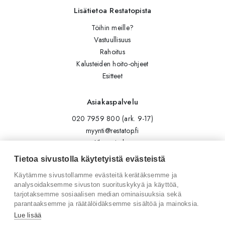
Lisätietoa Restatopista
Töihin meille?
Vastuullisuus
Rahoitus
Kalusteiden hoito-ohjeet
Esitteet
Asiakaspalvelu
020 7959 800 (ark. 9-17)
myynti@restatop.fi
Yhteystiedot
Lähetä viesti
Tietoa sivustolla käytetyistä evästeistä
Käytämme sivustollamme evästeitä kerätäksemme ja
Seuraa meitä
analysoidaksemme sivuston suorituskykyä ja käyttöä,
tarjotaksemme sosiaalisen median ominaisuuksia sekä
Tilaa uutiskirje
parantaaksemme ja räätälöidäksemme sisältöä ja mainoksia.
Instagram
Lue lisää
LinkedIn