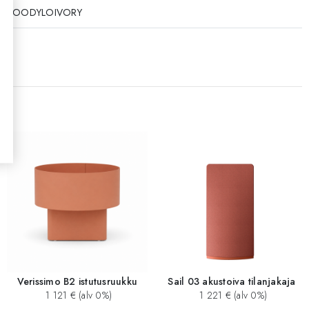
NWOODYLOIVORY
Verissimo B2 istutusruukku
Sail 03 akustoiva tilanjakaja
1 121 € (alv 0%)
1 221 € (alv 0%)