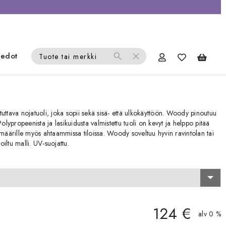
iedot
search
close
Tuote tai merkki
uttava nojatuoli, joka sopii sekä sisä- että ulkokäyttöön. Woody pinoutuu
olypropeenista ja lasikuidusta valmistettu tuoli on kevyt ja helppo pitää
 määrille myös ahtaammissa tiloissa. Woody soveltuu hyvin ravintolan tai
oiltu malli. UV-suojattu.
124 €
alv 0 %