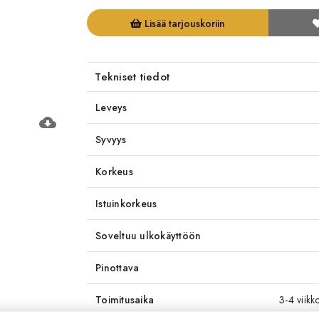
Lisää tarjouskoriin
Tekniset tiedot
Leveys
cloud_download
Syvyys
Korkeus
Istuinkorkeus
Soveltuu ulkokäyttöön
Pinottava
Toimitusaika
3-4 viikk