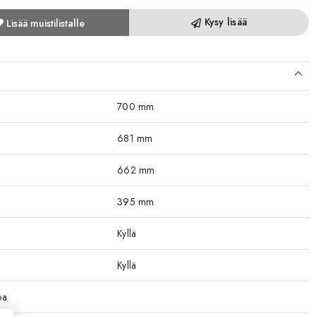
Kysy lisää
Lisää muistilistalle
700 mm
681 mm
662 mm
395 mm
Kyllä
Kyllä
oa