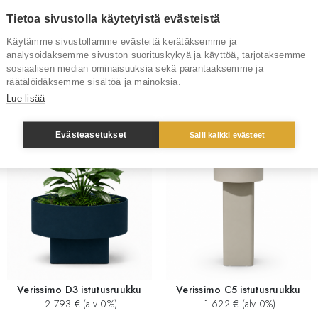
Tuotenumero
RT4288
Tietoa sivustolla käytetyistä evästeistä
Käytämme sivustollamme evästeitä kerätäksemme ja
Tuotemerkki
analysoidaksemme sivuston suorituskykyä ja käyttöä, tarjotaksemme
sosiaalisen median ominaisuuksia sekä parantaaksemme ja
räätälöidäksemme sisältöä ja mainoksia.
Lue lisää
Sinua saattaisi kiinnostaa myös
Evästeasetukset
Salli kaikki evästeet
Verissimo D3 istutusruukku
Verissimo C5 istutusruukku
2 793 € (alv 0%)
1 622 € (alv 0%)