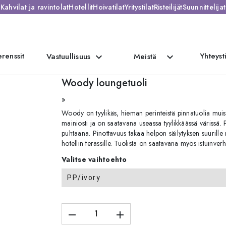
Kahvilat ja ravintolat
Hotellit
Hoivatilat
Yritystilat
Risteilijät
Suunnittelijat
renssit
Yhteyst
expand_more
expand_more
Vastuullisuus
Meistä
ngetuoli
Woody loungetuoli
»
Woody on tyylikäs, hieman perinteistä pinnatuolia muist
mainiosti ja on saatavana useassa tyylikkäässä värissä. P
puhtaana. Pinottavuus takaa helpon säilytyksen suurille
hotellin terassille. Tuolista on saatavana myös istuinverh
Valitse vaihtoehto
PP/ivory
remove
add