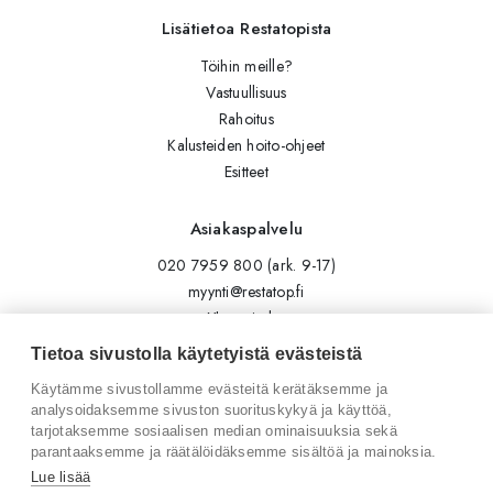
Lisätietoa Restatopista
Töihin meille?
Vastuullisuus
Rahoitus
Kalusteiden hoito-ohjeet
Esitteet
Asiakaspalvelu
020 7959 800 (ark. 9-17)
myynti@restatop.fi
Yhteystiedot
Lähetä viesti
Tietoa sivustolla käytetyistä evästeistä
Käytämme sivustollamme evästeitä kerätäksemme ja
Seuraa meitä
analysoidaksemme sivuston suorituskykyä ja käyttöä,
tarjotaksemme sosiaalisen median ominaisuuksia sekä
Tilaa uutiskirje
parantaaksemme ja räätälöidäksemme sisältöä ja mainoksia.
Instagram
Lue lisää
LinkedIn