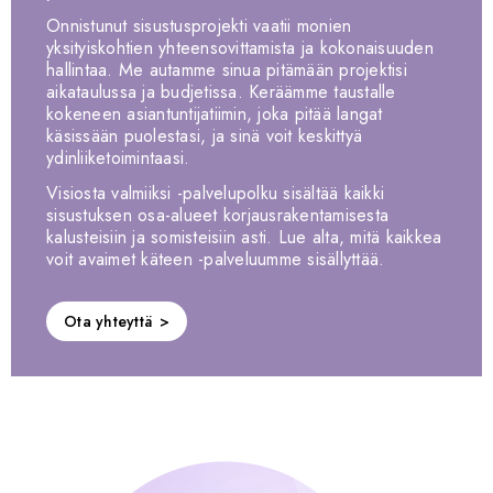
Onnistunut sisustusprojekti vaatii monien
yksityiskohtien yhteensovittamista ja kokonaisuuden
hallintaa. Me autamme sinua pitämään projektisi
aikataulussa ja budjetissa. Keräämme taustalle
kokeneen asiantuntijatiimin, joka pitää langat
käsissään puolestasi, ja sinä voit keskittyä
ydinliiketoimintaasi.
Visiosta valmiiksi -palvelupolku sisältää kaikki
sisustuksen osa-alueet korjausrakentamisesta
kalusteisiin ja somisteisiin asti. Lue alta, mitä kaikkea
voit avaimet käteen -palveluumme sisällyttää.
Ota yhteyttä