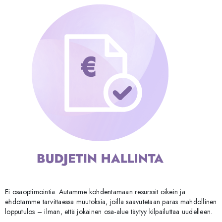
Ei osaoptimointia. Autamme kohdentamaan resurssit oikein ja
ehdotamme tarvittaessa muutoksia, joilla saavutetaan paras mahdollinen
lopputulos – ilman, että jokainen osa-alue täytyy kilpailuttaa uudelleen.