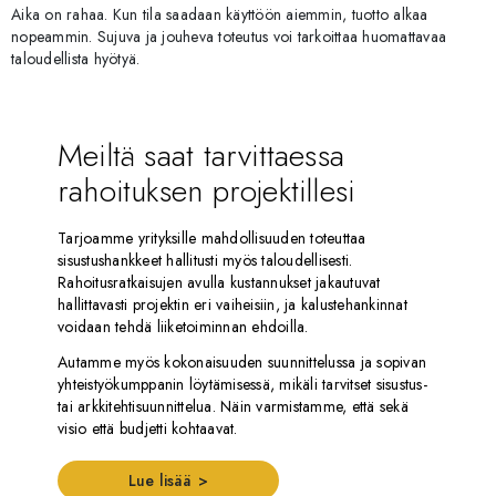
Aika on rahaa. Kun tila saadaan käyttöön aiemmin, tuotto alkaa
nopeammin. Sujuva ja jouheva toteutus voi tarkoittaa huomattavaa
taloudellista hyötyä.
Meiltä saat tarvittaessa
rahoituksen projektillesi
Tarjoamme yrityksille mahdollisuuden toteuttaa
sisustushankkeet hallitusti myös taloudellisesti.
Rahoitusratkaisujen avulla kustannukset jakautuvat
hallittavasti projektin eri vaiheisiin, ja kalustehankinnat
voidaan tehdä liiketoiminnan ehdoilla.
Autamme myös kokonaisuuden suunnittelussa ja sopivan
yhteistyökumppanin löytämisessä, mikäli tarvitset sisustus-
tai arkkitehtisuunnittelua. Näin varmistamme, että sekä
visio että budjetti kohtaavat.
Lue lisää