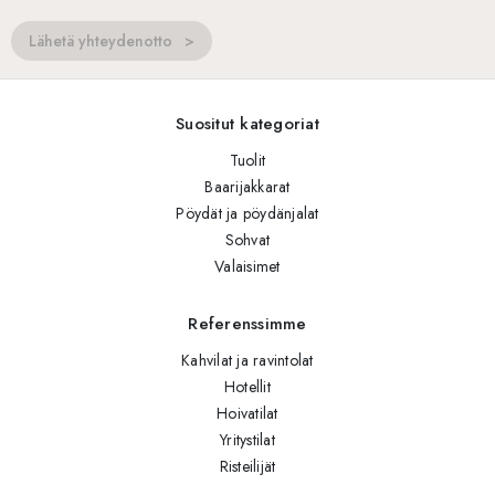
Lähetä yhteydenotto
Suositut kategoriat
Tuolit
Baarijakkarat
Pöydät ja pöydänjalat
Sohvat
Valaisimet
Referenssimme
Kahvilat ja ravintolat
Hotellit
Hoivatilat
Yritystilat
Risteilijät