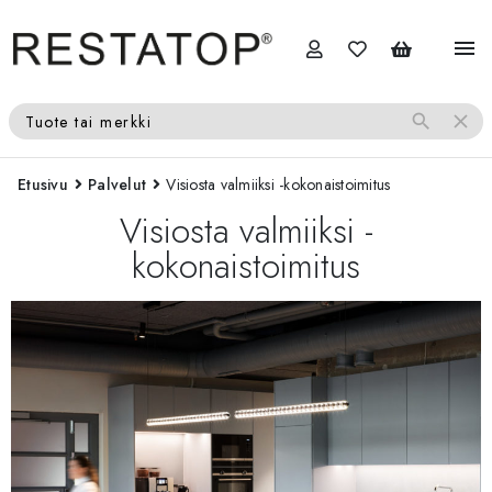
menu
search
close
Tuote tai merkki
Etusivu
Palvelut
Visiosta valmiiksi -kokonaistoimitus
Visiosta valmiiksi -
kokonaistoimitus