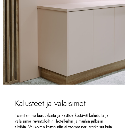
Kalusteet ja valaisimet
Toimitamme laadukkaita ja käyttöä kestäviä kalusteita ja
valaisimia ravintoloihin, hotelleihin ja muihin julkisiin
tiloihin. Valikoima kattaa niin ajattomat perusratkaisut kuin