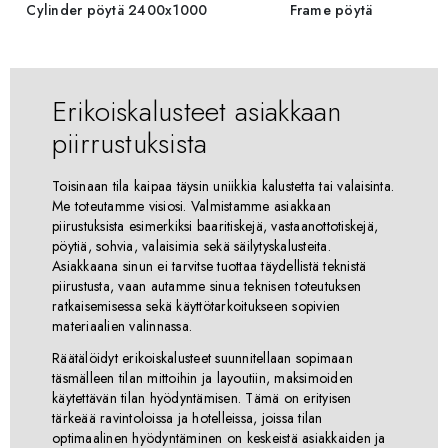
Cylinder pöytä 2400x1000
Frame pöytä
Erikoiskalusteet asiakkaan
piirrustuksista
Toisinaan tila kaipaa täysin uniikkia kalustetta tai valaisinta.
Me toteutamme visiosi. Valmistamme asiakkaan
piirustuksista esimerkiksi baaritiskejä, vastaanottotiskejä,
pöytiä, sohvia, valaisimia sekä säilytyskalusteita.
Asiakkaana sinun ei tarvitse tuottaa täydellistä teknistä
piirustusta, vaan autamme sinua teknisen toteutuksen
ratkaisemisessa sekä käyttötarkoitukseen sopivien
materiaalien valinnassa.
Räätälöidyt erikoiskalusteet suunnitellaan sopimaan
täsmälleen tilan mittoihin ja layoutiin, maksimoiden
käytettävän tilan hyödyntämisen. Tämä on erityisen
tärkeää ravintoloissa ja hotelleissa, joissa tilan
optimaalinen hyödyntäminen on keskeistä asiakkaiden ja