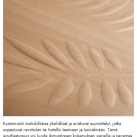
Kustomointi mahdollistaa yksilölliset ja erottuvat suunnittelut, jotka
sopeutuvat ravintolan tai hotellin teemaan ja tunnelmaan. Tämä
ainutlaatuisuus voi luoda ikimuistoisen kokemuksen vieraille ja parantaa