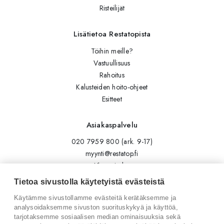
Risteilijät
Lisätietoa Restatopista
Töihin meille?
Vastuullisuus
Rahoitus
Kalusteiden hoito-ohjeet
Esitteet
Asiakaspalvelu
020 7959 800 (ark. 9-17)
myynti@restatop.fi
Yhteystiedot
Lähetä viesti
Tietoa sivustolla käytetyistä evästeistä
Käytämme sivustollamme evästeitä kerätäksemme ja
Seuraa meitä
analysoidaksemme sivuston suorituskykyä ja käyttöä,
tarjotaksemme sosiaalisen median ominaisuuksia sekä
Tilaa uutiskirje