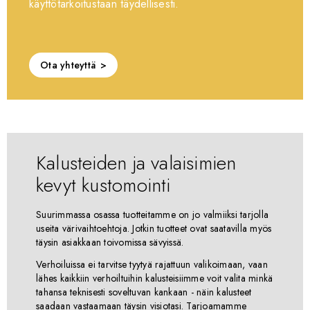
käyttötarkoitustaan täydellisesti.
Ota yhteyttä
Kalusteiden ja valaisimien
kevyt kustomointi
Suurimmassa osassa tuotteitamme on jo valmiiksi tarjolla
useita värivaihtoehtoja. Jotkin tuotteet ovat saatavilla myös
täysin asiakkaan toivomissa sävyissä.
Verhoiluissa ei tarvitse tyytyä rajattuun valikoimaan, vaan
lähes kaikkiin verhoiltuihin kalusteisiimme voit valita minkä
tahansa teknisesti soveltuvan kankaan - näin kalusteet
saadaan vastaamaan täysin visiotasi. Tarjoamamme