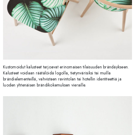
Kustomoidut kalusteet tarjoavat erinomaisen tilaisuuden brändäykseen.
Kalusteet voidaan räätälöidä logolla, tietynvärisiksi tai muilla
brändielementeillä, vahvistaen ravintolan tai hotellin identiteettiä ja
luoden yhtenäisen brändikokemuksen vieraille.