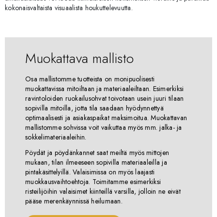
kokonaisvaltaista visuaalista houkuttelevuutta.
Muokattava mallisto
Osa mallistomme tuotteista on monipuolisesti
muokattavissa mitoiltaan ja materiaaleiltaan. Esimerkiksi
ravintoloiden ruokailusohvat toivotaan usein juuri tilaan
sopivilla mitoilla, jotta tila saadaan hyödynnettyä
optimaalisesti ja asiakaspaikat maksimoitua. Muokattavan
mallistomme sohvissa voit vaikuttaa myös mm. jalka- ja
sokkelimateriaaleihin.
Pöydät ja pöydänkannet saat meiltä myös mittojen
mukaan, tilan ilmeeseen sopivilla materiaaleilla ja
pintakäsittelyillä. Valaisimissa on myös laajasti
muokkausvaihtoehtoja. Toimitamme esimerkiksi
risteilijöihin valaisimet kiinteillä varsilla, jolloin ne eivät
pääse merenkäynnissä heilumaan.