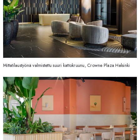
Mittatilaustyönä valmistettu suuri kattokruunu, Crowne Plaza Helsinki