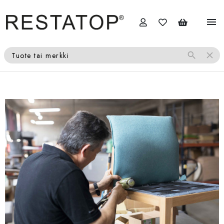
menu
search
close
Tuote tai merkki