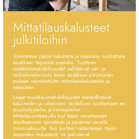
Mittatilauskalusteet
julkitiloihin
Toimitamme paljon kalusteita ja valaisimia muokattuna
asiakkaan tarpeisiin sopiviksi. Tuotteen
räätälöintimahdollisuudet vaihtelevat väri- ja
verhoiluvalinnoista täysin asiakkaan piirustusten
mukaan valmistettuihin mittatilauskalusteisiin ja
valaisimiin.
Laajat muokkausmahdollisuudet mahdollistavat
kalusteiden ja valaisimien täydellisen sovittamisen eri
sisustustyyleihin ja konsepteihin.
Mittatilausratkaisuilla luot tilaasi vaivattomasti
ainutlaatuisen tunnelman ja parannat samalla
toiminnallisuutta. Kun tuotteet valmistetaan täysin
tarpeidesi mukaisesti, ne palvelevat