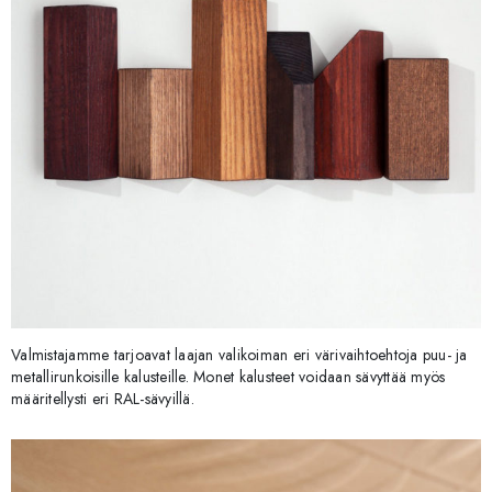
Valmistajamme tarjoavat laajan valikoiman eri värivaihtoehtoja puu- ja
metallirunkoisille kalusteille. Monet kalusteet voidaan sävyttää myös
määritellysti eri RAL-sävyillä.