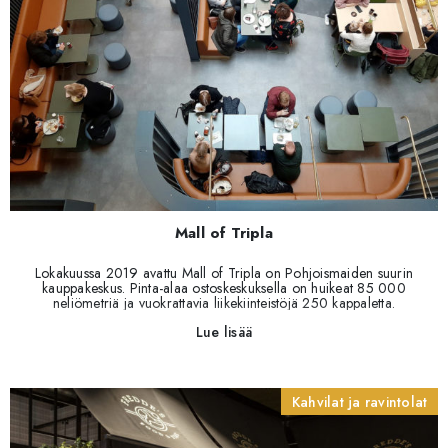
Mall of Tripla
Lokakuussa 2019 avattu Mall of Tripla on Pohjoismaiden suurin
kauppakeskus. Pinta-alaa ostoskeskuksella on huikeat 85 000
neliömetriä ja vuokrattavia liikekiinteistöjä 250 kappaletta.
Kaiken nitoo yhteen rennot kokoontumispaikat sekä hyvät ruoka-
Lue lisää
ja juomaravintolat.
Kahvilat ja ravintolat