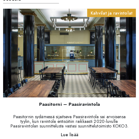
Kahvilat ja ravintolat
Paasitorni – Paasiravintola
Paasitornin sydämessä sijaitseva Paasiravintola sai arvoisensa
tyylin, kun ravintola entisöitiin raikkaasti 2020-luvulle.
Paasiravintolan suunnittelusta vastasi suunnittelutoimisto KOKO3.
Restatop toimitti Paasiravintolaan irtokalusteita ja RT-Interiors
Lue lisää
vastasi laajasti ravintolan pintaremontista sekä kiintokalusteista.