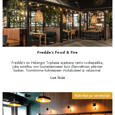
Fredde’s Food & Fire
Fredde’s on Helsingin Triplassa sijaitseva rento ruokapaikka,
joka soveltuu niin lounastamiseen kuin illanviettoon ystävien
kesken. Toimitimme kohteeseen irtokalusteet ja valaisimet.
Kohteen suunnittelusta vastasi Jaana Ekman Visionary Design
Lue lisää
Partners Oy:stä.
Kahvilat ja ravintolat