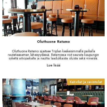
Oluthuone Ratamo
Oluthuone Ratamo sijaitsee Triplan keskeisimmällä paikalla
rautatieaseman läheisyydessä. Ratamossa voit seurata kaupungin
sykettä aitiopaikalta ja nauttia laadukkaista oluista sekä viineistä.
Toimitimme kohteeseen kaikki irtokalusteet ja valaisimet. Kohteen
Lue lisää
suunnittelusta vastasi Promakers Oy.
Kahvilat ja ravintolat