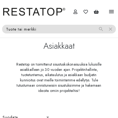
menu
search
close
Tuote tai merkki
Asiakkaat
Restatop on toimittanut sisustuskokonaisuuksia lukuisille
asiakkailleen jo 30 vuoden ajan. Projektinhallinta,
tuotetuntemus, aikataulutus ja asiakkaan budjetin
kunnioitus ovat meille toimintamme edellytys. Tule
tutustumaan onnistuneisiin sisustuksiimme ja hakemaan
ideoita omiin projekteihisi!
Suodata
Suodata