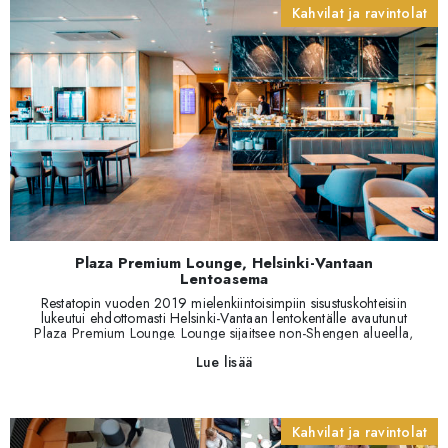
ravintolakeskittymäksi kehittyneen Bottan tilojen uudistaminen
Kahvilat ja ravintolat
alkoi ensimmäisen kerran jo keväällä 2017. Juhlasali uudistettiin
keväällä 2019 ja sen seurauksena siitä kuoriutui yksi Helsingin
upeimmista juhlatiloista. Tilojen sisustuksen suunnittelusta vastasi
Lela Louhio.
Plaza Premium Lounge, Helsinki-Vantaan
Lentoasema
Restatopin vuoden 2019 mielenkiintoisimpiin sisustuskohteisiin
lukeutui ehdottomasti Helsinki-Vantaan lentokentälle avautunut
Plaza Premium Lounge. Lounge sijaitsee non-Shengen alueella,
mikä toi projektiin paljon ennalta huolehdittavia asioita kuten
Lue lisää
kulkuluvat ja asennusaikataulujen tarkan suunnittelun. Kohteen
tilaajana ja suunnittelijana oli honkongilainen operaattori, joka
on toteuttanut vastaavia hankkeita 35:lle kansainväliselle
lentokentälle. Restatopilla oli ilo päästä toteuttamaan tämä
mielenkiintoinen kokonaisuus, joka sisälsi irtokalusteiden lisäksi
Kahvilat ja ravintolat
myös paljon räätälöityjä mittatilauskalusteita.