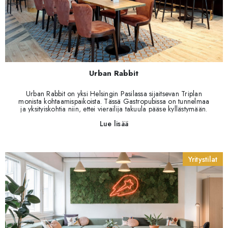
Urban Rabbit
Urban Rabbit on yksi Helsingin Pasilassa sijaitsevan Triplan
monista kohtaamispaikoista. Tässä Gastropubissa on tunnelmaa
ja yksityiskohtia niin, ettei vierailija takuula pääse kyllästymään.
Toimitimme kohteeseen irtokalusteet ja valaisimet. Kohteen
Lue lisää
suunnittelusta vastasi Promakers Oy.
Yritystilat