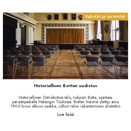
Kahvilat ja ravintolat
Historiallisen Bottan uudistus
Historiallinen Ostrobotnia-talo, nykyisin Botta, sijaitsee
paraatipaikalla Helsingin Töölössä. Bottan historia ylettyy aina
1900-luvun alkuun saakka, jolloin talon rakentaminen aloitettiin
ylioppilaiden järjestötoiminnan tarpeista. Rakennuksen
Lue lisää
valmistumisen jälkeen Ostrobotnia-talossa on ollut monenlaista
toimintaa: rakennuksessa on mm. perustettu jääkäriliike Suomen
itsenäistymisen jälkeen, ja kieltolain kumouduttua ensimmäinen
Alkon myymälä avautui Bottan katutasoon. Monipuoliseksi