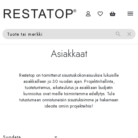
menu
search
close
Tuote tai merkki
Asiakkaat
Restatop on toimittanut sisustuskokonaisuuksia lukuisille
asiakkailleen jo 30 vuoden ajan. Projektinhallinta,
tuotetuntemus, aikataulutus ja asiakkaan budjetin
kunnioitus ovat meille toimintamme edellytys. Tule
tutustumaan onnistuneisiin sisustuksiimme ja hakemaan
ideoita omiin projekteihisi!
Suodata
Suodata