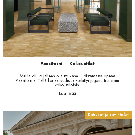
Paasitorni – Kokoustilat
Meillä oli ilo jälleen olla mukana uudistamassa upeaa
Paasitornia. Tällä kertaa uudistus keskittyi jugend-henkisiin
kokoustiloihin.
Lue lisää
Kahvilat ja ravintolat