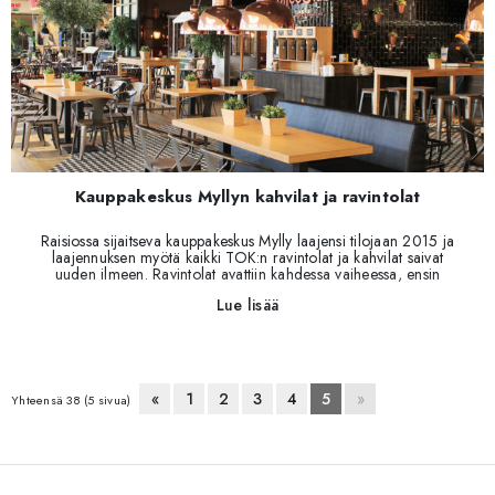
Kauppakeskus Myllyn kahvilat ja ravintolat
Raisiossa sijaitseva kauppakeskus Mylly laajensi tilojaan 2015 ja
laajennuksen myötä kaikki TOK:n ravintolat ja kahvilat saivat
uuden ilmeen. Ravintolat avattiin kahdessa vaiheessa, ensin
lokakuussa 2015 Qualitano, Tsiken ja Kulman Kuppila ja
Lue lisää
marraskuussa 2015 virallisissa avajaisissa Rapido, Bacaro
Doppio, Rosso ja Coffee House.
«
1
2
3
4
5
»
Yhteensä 38 (5 sivua)