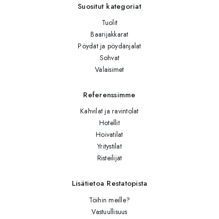
Suositut kategoriat
Tuolit
Baarijakkarat
Pöydät ja pöydänjalat
Sohvat
Valaisimet
Referenssimme
Kahvilat ja ravintolat
Hotellit
Hoivatilat
Yritystilat
Risteilijät
Lisätietoa Restatopista
Töihin meille?
Vastuullisuus