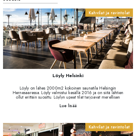
Kahvilat ja ravintolat
Löyly Helsinki
Löyly on lähes 2000m2 kokoinen saunatila Helsingin
Hernesaaressa. Löyly valmistui kesällä 2016 ja on siitä lähtien
ollut erittäin suosittu. Löylyn upeat tilat tarjoavat merellisen
elämyksen keskellä Helsinkiä.
Lue lisää
Kahvilat ja ravintolat