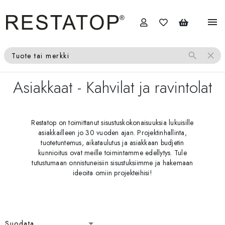
menu
search
close
Tuote tai merkki
Asiakkaat
- Kahvilat ja ravintolat
Restatop on toimittanut sisustuskokonaisuuksia lukuisille
asiakkailleen jo 30 vuoden ajan. Projektinhallinta,
tuotetuntemus, aikataulutus ja asiakkaan budjetin
kunnioitus ovat meille toimintamme edellytys. Tule
tutustumaan onnistuneisiin sisustuksiimme ja hakemaan
ideoita omiin projekteihisi!
Suodata
Suodata