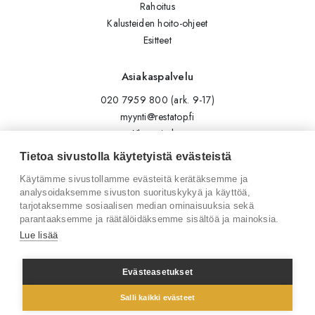
Rahoitus
Kalusteiden hoito-ohjeet
Esitteet
Asiakaspalvelu
020 7959 800 (ark. 9-17)
myynti@restatop.fi
Yhteystiedot
Lähetä viesti
Tietoa sivustolla käytetyistä evästeistä
Käytämme sivustollamme evästeitä kerätäksemme ja
Seuraa meitä
analysoidaksemme sivuston suorituskykyä ja käyttöä,
tarjotaksemme sosiaalisen median ominaisuuksia sekä
Tilaa uutiskirje
parantaaksemme ja räätälöidäksemme sisältöä ja mainoksia.
Instagram
Lue lisää
LinkedIn
Facebook
Evästeasetukset
Salli kaikki evästeet
© 2026 Restatop Oy