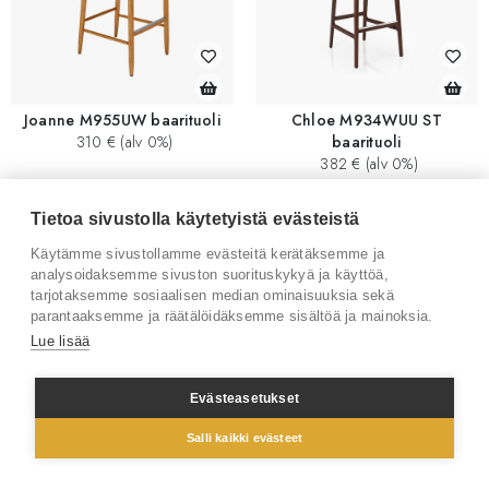
Joanne M955UW baarituoli
Chloe M934WUU ST
310 € (alv 0%)
baarituoli
382 € (alv 0%)
Tietoa sivustolla käytetyistä evästeistä
Käytämme sivustollamme evästeitä kerätäksemme ja
analysoidaksemme sivuston suorituskykyä ja käyttöä,
tarjotaksemme sosiaalisen median ominaisuuksia sekä
parantaaksemme ja räätälöidäksemme sisältöä ja mainoksia.
Lue lisää
Evästeasetukset
Chloe M934UU ST baarituoli
Polina tuoli
Salli kaikki evästeet
360 € (alv 0%)
360 € (alv 0%)