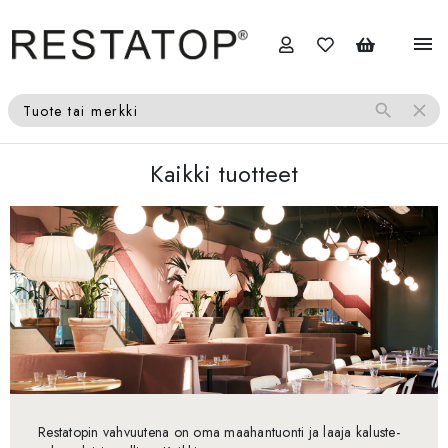
menu
search
close
Tuote tai merkki
Kaikki tuotteet
Restatopin vahvuutena on oma maahantuonti ja laaja kaluste-