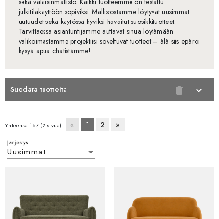
sekä valaisinmallisto. Kaikki tuotteemme on testattu
julkitilakäyttöön sopiviksi. Mallistostamme löytyvät uusimmat
uutuudet sekä käytössä hyviksi havaitut suosikkituotteet.
Tarvittaessa asiantuntijamme auttavat sinua löytämään
valikoimastamme projektiisi soveltuvat tuotteet – älä siis epäröi
kysyä apua chatistämme!
Suodata tuotteita
delete
expand_more
«
1
2
»
Yhteensä 167 (2 sivua)
Järjestys
Uusimmat