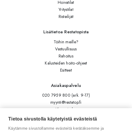
Hoivatilat
Yritystilat
Risteilijät
Lisätietoa Restatopista
Töihin meille?
Vastuullisuus
Rahoitus
Kalusteiden hoito-ohjeet
Esitteet
Asiakaspalvelu
020 7959 800 (ark. 9-17)
myynti@restatop.fi
Yhteystiedot
Lähetä viesti
Tietoa sivustolla käytetyistä evästeistä
Käytämme sivustollamme evästeitä kerätäksemme ja
Seuraa meitä