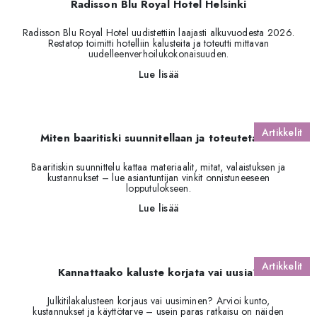
Radisson Blu Royal Hotel Helsinki
Radisson Blu Royal Hotel uudistettiin laajasti alkuvuodesta 2026.
Restatop toimitti hotelliin kalusteita ja toteutti mittavan
uudelleenverhoilukokonaisuuden.
Lue lisää
Artikkelit
Miten baaritiski suunnitellaan ja toteutetaan?
Baaritiskin suunnittelu kattaa materiaalit, mitat, valaistuksen ja
kustannukset – lue asiantuntijan vinkit onnistuneeseen
lopputulokseen.
Lue lisää
Artikkelit
Kannattaako kaluste korjata vai uusia?
Julkitilakalusteen korjaus vai uusiminen? Arvioi kunto,
kustannukset ja käyttötarve – usein paras ratkaisu on näiden