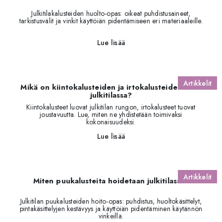
Julkitilakalusteiden huolto-opas: oikeat puhdistusaineet,
tarkistusvälit ja vinkit käyttöiän pidentämiseen eri materiaaleille.
Lue lisää
Artikkelit
Mikä on kiintokalusteiden ja irtokalusteiden rooli
julkitilassa?
Kiintokalusteet luovat julkitilan rungon, irtokalusteet tuovat
joustavuutta. Lue, miten ne yhdistetään toimivaksi
kokonaisuudeksi.
Lue lisää
Artikkelit
Miten puukalusteita hoidetaan julkitilassa?
Julkitilan puukalusteiden hoito-opas: puhdistus, huoltokäsittelyt,
pintakäsittelyjen kestävyys ja käyttöiän pidentäminen käytännön
vinkeillä.