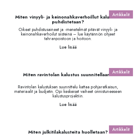
Artikkelit
Miten vinyyli- ja keinonahkaverhoillut kalusteet
puhdistetaan?
Oikeat puhdistusaineet ja -menetelmät pitävät vinyyli- ja
keinonahkaverhoilut siisteinä – lue käytännön ohjeet
tahranpoistoon ja hoitoon.
Lue lisää
Artikkelit
Miten ravintolan kalustus suunnitellaan?
Ravintolan kalustuksen suunnittelu kattaa pohjaratkaisun,
materiaalit ja budjetin. Opi keskeiset vaiheet onnistuneeseen
kalustusprojektiin.
Lue lisää
Artikkelit
Miten julkitilakalusteita huolletaan?