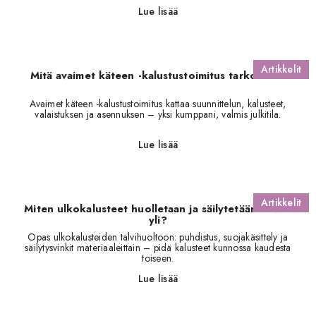
Lue lisää
Artikkelit
Mitä avaimet käteen -kalustustoimitus tarkoittaa?
Avaimet käteen -kalustustoimitus kattaa suunnittelun, kalusteet,
valaistuksen ja asennuksen – yksi kumppani, valmis julkitila.
Lue lisää
Artikkelit
Miten ulkokalusteet huolletaan ja säilytetään talven
yli?
Opas ulkokalusteiden talvihuoltoon: puhdistus, suojakäsittely ja
säilytysvinkit materiaaleittain – pidä kalusteet kunnossa kaudesta
toiseen.
Lue lisää