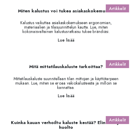
Artikkelit
Miten kalustus voi tukea asiakaskokemusta?
Kalustus vaikuttaa asiakaskokemukseen ergonomian,
materiaalien ja tilasuunnittelun kautta. Lue, miten
kokonaisvaltainen kalustusratkaisu tukee brändiäsi.
Lue lisää
Artikkelit
Mitä mittatilauskaluste tarkoittaa?
Mittatilauskaluste suunnitellaan tilan mittojen ja käyttötarpeen
mukaan. Lue, miten se eroaa vakiokalusteesta ja milloin se
kannattaa.
Lue lisää
Artikkelit
Kuinka kauan verhoiltu kaluste kestää? Elinkaari ja
huolto