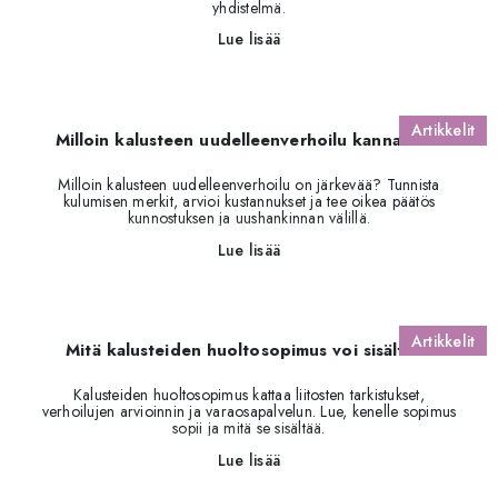
yhdistelmä.
Lue lisää
Artikkelit
Milloin kalusteen uudelleenverhoilu kannattaa?
Milloin kalusteen uudelleenverhoilu on järkevää? Tunnista
kulumisen merkit, arvioi kustannukset ja tee oikea päätös
kunnostuksen ja uushankinnan välillä.
Lue lisää
Artikkelit
Mitä kalusteiden huoltosopimus voi sisältää?
Kalusteiden huoltosopimus kattaa liitosten tarkistukset,
verhoilujen arvioinnin ja varaosapalvelun. Lue, kenelle sopimus
sopii ja mitä se sisältää.
Lue lisää