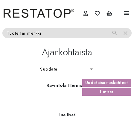
menu
search
close
Tuote tai merkki
Ajankohtaista
Suodata
Suodata
Uudet sisustuskohteet
Ravintola Hermia 6
Uutiset
Lue lisää