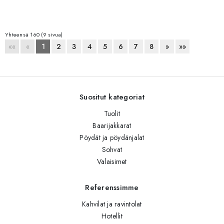
Yhteensä 160 (9 sivua)
««
«
1
2
3
4
5
6
7
8
»
»»
Suositut kategoriat
Tuolit
Baarijakkarat
Pöydät ja pöydänjalat
Sohvat
Valaisimet
Referenssimme
Kahvilat ja ravintolat
Hotellit