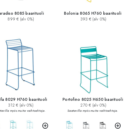
aradiso 8085 baarituoli
Bolonia 8065 H760 baarituoli
899 € (alv 0%)
393 € (alv 0%)
ifa 8029 H760 baarituoli
Portofino 8025 H650 baarituoli
312 € (alv 0%)
270 € (alv 0%)
tavilla myös muita vaihtoehtoja.
Saatavilla myös muita vaihtoehtoja.
add_circle
add_circle