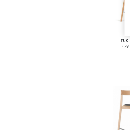
TUK 
479 