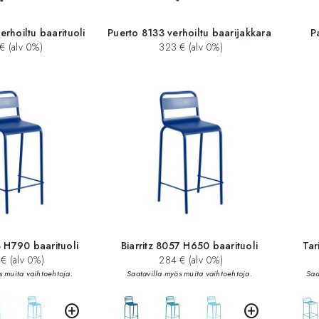
erhoiltu baarituoli
Puerto 8133 verhoiltu baarijakkara
P
€ (alv 0%)
323 € (alv 0%)
8 H790 baarituoli
Biarritz 8057 H650 baarituoli
Tar
€ (alv 0%)
284 € (alv 0%)
s muita vaihtoehtoja.
Saatavilla myös muita vaihtoehtoja.
Saa
add_circle
add_circle