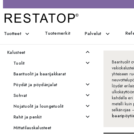
Tuotemerkit
Refe
expand_more
expand_more
Tuotteet
Palvelut
Kaikki tuotteet
expand_less
Kalusteet
Baarituolit o
expand_more
Tuolit
vakiokalustei
Baarituolit ja baarijakkarat
yhteiseen ru
neuvottelupö
expand_more
Pöydät ja pöydänjalat
löydät erilai
ulkokäyttöön
expand_more
Sohvat
kahdella eri 
metalli kuin 
expand_more
Nojatuolit ja loungetuolit
selkänojaa –
baaripöyti
expand_more
Rahit ja penkit
Mittatilauskalusteet