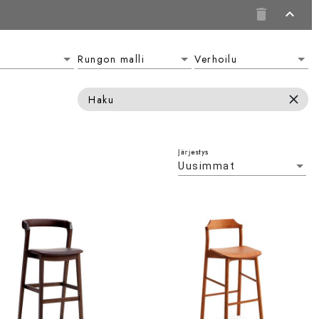
delete
expand_less
Rungon malli
Verhoilu
Rungon malli
Verhoilu
close
Haku
Järjestys
Uusimmat