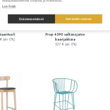
räätälöidäksemme sisältöä ja mainoksia.
Lue lisää
Evästeasetukset
Salli kaikki evästeet
baarituoli
Prop 4390 selkänojaton
€ (alv 0%)
baarijakkara
327 € (alv 0%)