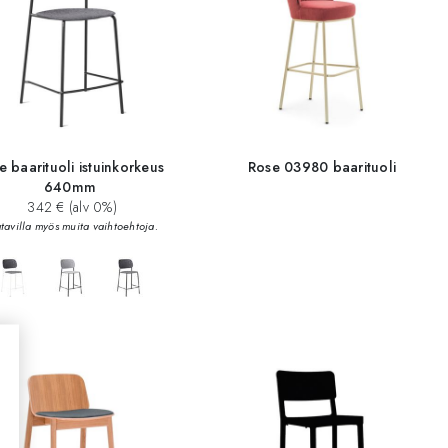
e baarituoli istuinkorkeus
Rose 03980 baarituoli
640mm
342 € (alv 0%)
tavilla myös muita vaihtoehtoja.