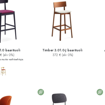
1.0 baarituoli
Timber 3.01.0-J baarituoli
€ (alv 0%)
372 € (alv 0%)
s muita vaihtoehtoja.