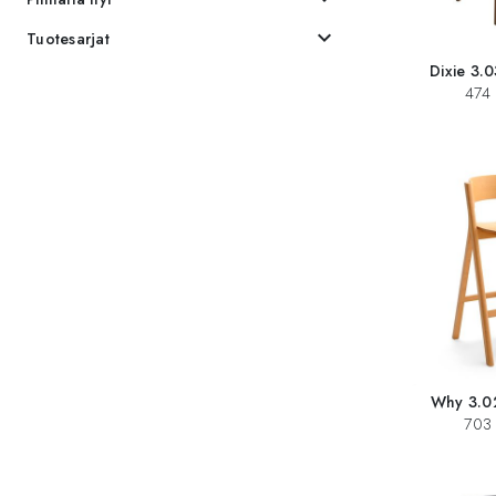
expand_more
Tuotesarjat
Dixie 3.0
474 
Why 3.02
703 