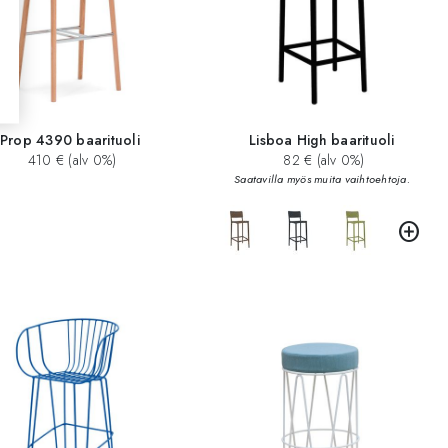
Prop 4390 baarituoli
Lisboa High baarituoli
410 € (alv 0%)
82 € (alv 0%)
Saatavilla myös muita vaihtoehtoja.
add_circle