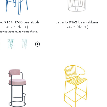
vo 9164 H760 baarituoli
Lagarto 9162 baarijakkara
402 € (alv 0%)
749 € (alv 0%)
tavilla myös muita vaihtoehtoja.
add_circle