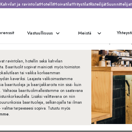
Kahvilat ja ravintolat
Hotellit
Hoivatilat
Yritystilat
Risteilijät
Suunnittelijat
renssit
Yhteyst
expand_more
expand_more
Vastuullisuus
Meistä
Baarituolit ja baari
vat ravintolan, hotellin sekä kahvilan
ta. Baarituolit sopivat mainiosti myös toimiston
okailutilaan tai vaikka korkeamman
ydän kaveriksi. Laajasta valikoimastamme
sia baarituoleja ja baarijakkaroita niin sisä- kuin
. Valtaosa baarituolimalleistamme on saatavana
istuinkorkeudella. Lisäksi valittavana on niin
puurunkoisia baarituoleja, selkänojalla tai ilman
 valitse tarpeeseesi sopiva. Tutustu myös
imme
.