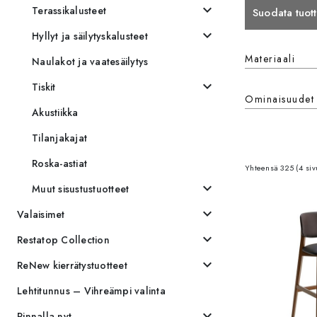
expand_more
Terassikalusteet
Suodata tuott
expand_more
Hyllyt ja säilytyskalusteet
Materiaali
Materiaali
Naulakot ja vaatesäilytys
expand_more
Tiskit
Ominaisuudet
Ominaisuude
Akustiikka
Tilanjakajat
Roska-astiat
Yhteensä 325 (4 siv
expand_more
Muut sisustustuotteet
expand_more
Valaisimet
expand_more
Restatop Collection
expand_more
ReNew kierrätystuotteet
Lehtitunnus – Vihreämpi valinta
expand_more
Pinnalla nyt