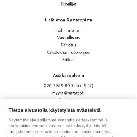
Risteilijät
Lisätietoa Restatopista
Töihin meille?
Vastuullisuus
Rahoitus
Kalusteiden hoito-ohjeet
Esitteet
Asiakaspalvelu
020 7959 800 (ark. 9-17)
myynti@restatop.fi
Yhteystiedot
Lähetä viesti
Tietoa sivustolla käytetyistä evästeistä
Käytämme sivustollamme evästeitä kerätäksemme ja
Seuraa meitä
analysoidaksemme sivuston suorituskykyä ja käyttöä,
tarjotaksemme sosiaalisen median ominaisuuksia sekä
Tilaa uutiskirje