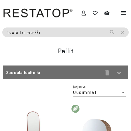
menu
search
close
Tuote tai merkki
Peilit
Suodata tuotteita
delete
expand_more
Järjestys
Uusimmat