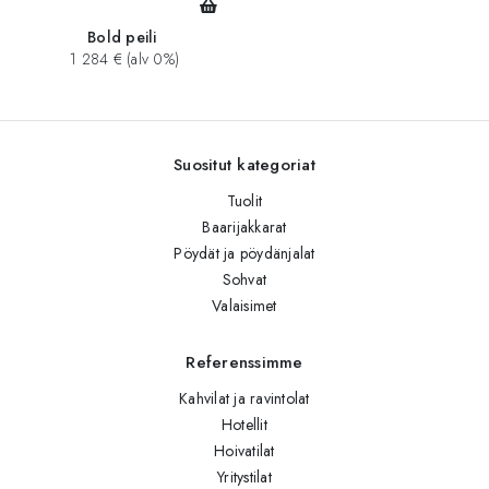
Bold peili
1 284 € (alv 0%)
Suositut kategoriat
Tuolit
Baarijakkarat
Pöydät ja pöydänjalat
Sohvat
Valaisimet
Referenssimme
Kahvilat ja ravintolat
Hotellit
Hoivatilat
Yritystilat