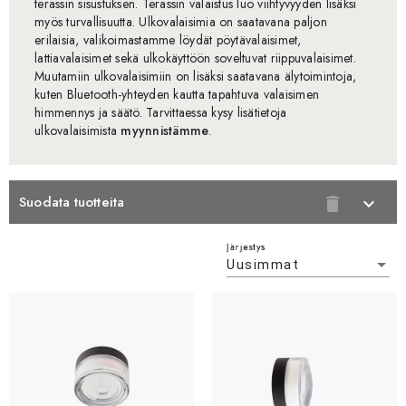
terassin sisustuksen. Terassin valaistus luo viihtyvyyden lisäksi
myös turvallisuutta. Ulkovalaisimia on saatavana paljon
erilaisia, valikoimastamme löydät pöytävalaisimet,
lattiavalaisimet sekä ulkokäyttöön soveltuvat riippuvalaisimet.
Muutamiin ulkovalaisimiin on lisäksi saatavana älytoimintoja,
kuten Bluetooth-yhteyden kautta tapahtuva valaisimen
himmennys ja säätö. Tarvittaessa kysy lisätietoja
ulkovalaisimista
myynnistämme
.
Suodata tuotteita
delete
expand_more
Järjestys
Uusimmat