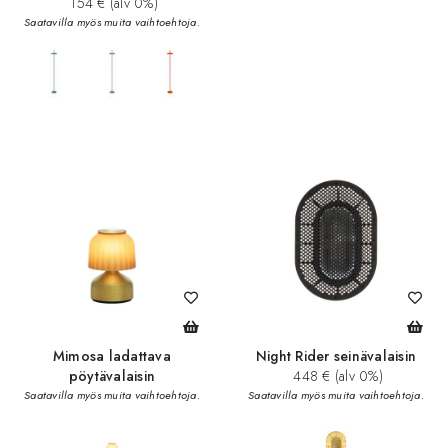
154 € (alv 0%)
Saatavilla myös muita vaihtoehtoja.
add_circle
Mimosa ladattava
Night Rider seinävalaisin
pöytävalaisin
448 € (alv 0%)
Saatavilla myös muita vaihtoehtoja.
Saatavilla myös muita vaihtoehtoja.