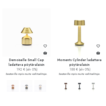
add_circle
add_circle
Demoiselle Small Cap
Moments Cylinder ladattava
ladattava pöytävalaisin
pöytävalaisin
192 € (alv 0%)
188 € (alv 0%)
Saatavilla myös muita vaihtoehtoja.
Saatavilla myös muita vaihtoehtoja.
add_circle
add_circle