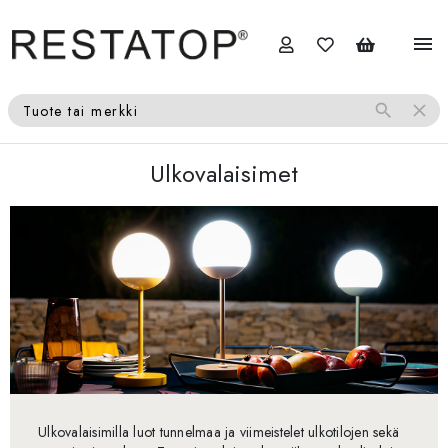
menu
search
close
Tuote tai merkki
Ulkovalaisimet
Ulkovalaisimilla luot tunnelmaa ja viimeistelet ulkotilojen sekä