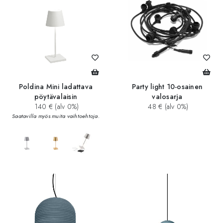
Poldina Mini ladattava
Party light 10-osainen
pöytävalaisin
valosarja
140 € (alv 0%)
48 € (alv 0%)
Saatavilla myös muita vaihtoehtoja.
add_circle