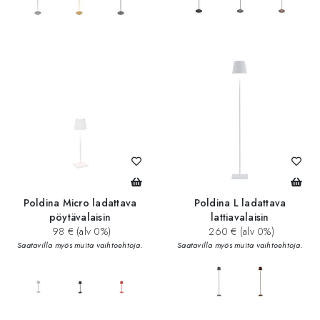
add_circle
add_circle
Poldina Micro ladattava
Poldina L ladattava
pöytävalaisin
lattiavalaisin
98 € (alv 0%)
260 € (alv 0%)
Saatavilla myös muita vaihtoehtoja.
Saatavilla myös muita vaihtoehtoja.