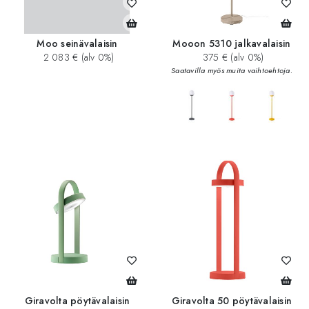
Moo seinävalaisin
Mooon 5310 jalkavalaisin
2 083 € (alv 0%)
375 € (alv 0%)
Saatavilla myös muita vaihtoehtoja.
add_circle
Giravolta pöytävalaisin
Giravolta 50 pöytävalaisin