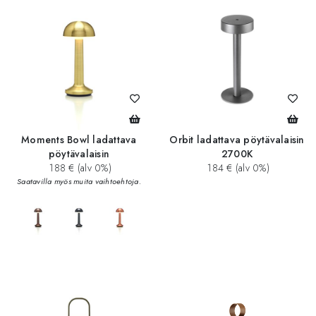
Moments Bowl ladattava
Orbit ladattava pöytävalaisin
pöytävalaisin
2700K
188 € (alv 0%)
184 € (alv 0%)
Saatavilla myös muita vaihtoehtoja.
add_circle