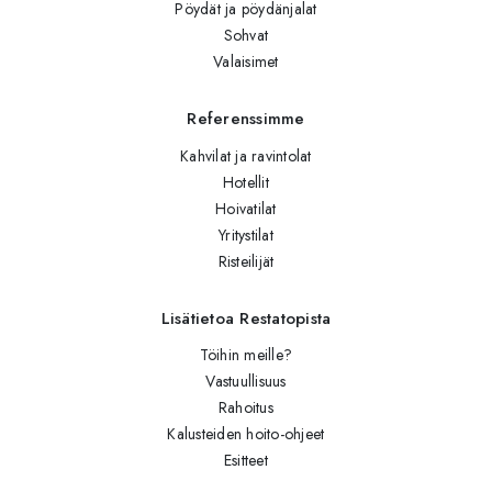
Pöydät ja pöydänjalat
Sohvat
Valaisimet
Referenssimme
Kahvilat ja ravintolat
Hotellit
Hoivatilat
Yritystilat
Risteilijät
Lisätietoa Restatopista
Töihin meille?
Vastuullisuus
Rahoitus
Kalusteiden hoito-ohjeet
Esitteet