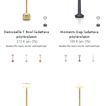
Demoiselle T Bowl ladattava
Moments Gap ladattava
pöytävalaisin
pöytävalaisin
213 € (alv 0%)
188 € (alv 0%)
Saatavilla myös muita vaihtoehtoja.
Saatavilla myös muita vaihtoehtoja.
add_circle
add_circle