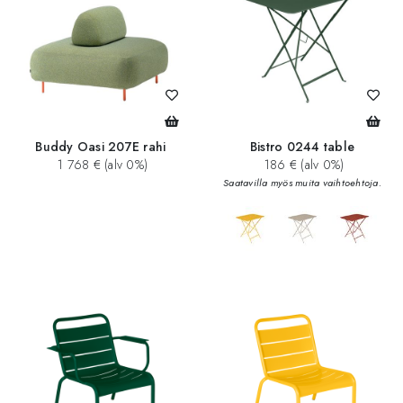
Buddy Oasi 207E rahi
Bistro 0244 table
1 768 € (alv 0%)
186 € (alv 0%)
Saatavilla myös muita vaihtoehtoja.
add_circle