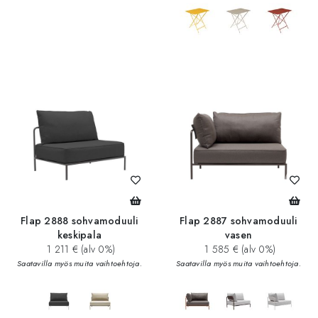
add_circle
Flap 2888 sohvamoduuli
Flap 2887 sohvamoduuli
keskipala
vasen
1 211 € (alv 0%)
1 585 € (alv 0%)
Saatavilla myös muita vaihtoehtoja.
Saatavilla myös muita vaihtoehtoja.