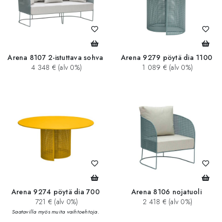
Arena 8107 2-istuttava sohva
Arena 9279 pöytä dia 1100
4 348 € (alv 0%)
1 089 € (alv 0%)
Arena 9274 pöytä dia 700
Arena 8106 nojatuoli
721 € (alv 0%)
2 418 € (alv 0%)
Saatavilla myös muita vaihtoehtoja.