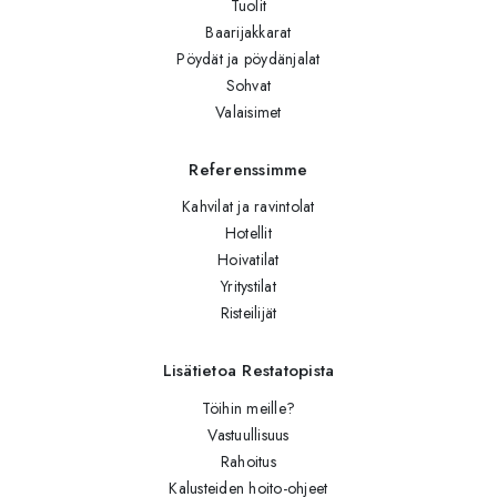
Tuolit
Baarijakkarat
Pöydät ja pöydänjalat
Sohvat
Valaisimet
Referenssimme
Kahvilat ja ravintolat
Hotellit
Hoivatilat
Yritystilat
Risteilijät
Lisätietoa Restatopista
Töihin meille?
Vastuullisuus
Rahoitus
Kalusteiden hoito-ohjeet