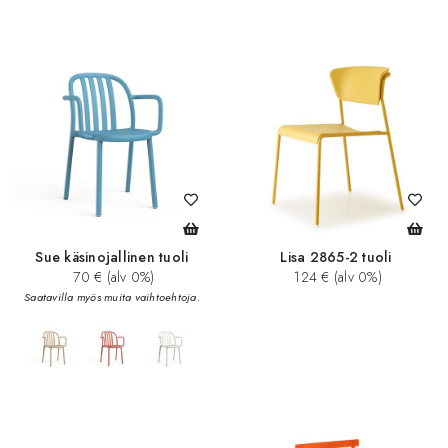
Sue käsinojallinen tuoli
Lisa 2865-2 tuoli
70 € (alv 0%)
124 € (alv 0%)
Saatavilla myös muita vaihtoehtoja.
add_circle