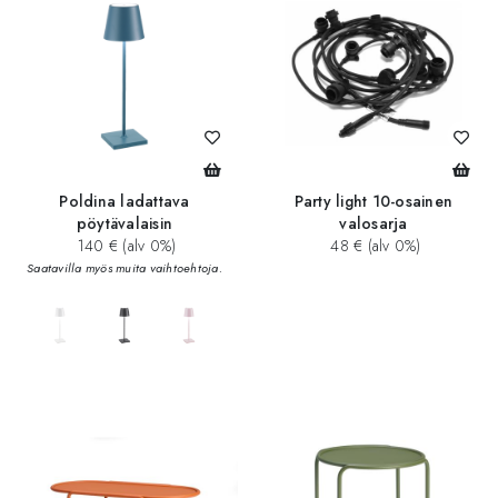
Poldina ladattava
Party light 10-osainen
pöytävalaisin
valosarja
140 € (alv 0%)
48 € (alv 0%)
Saatavilla myös muita vaihtoehtoja.
add_circle