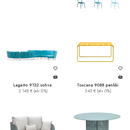
add_circle
Lagarto 9132 sohva
Toscana 9088 penkki
2 148 € (alv 0%)
545 € (alv 0%)