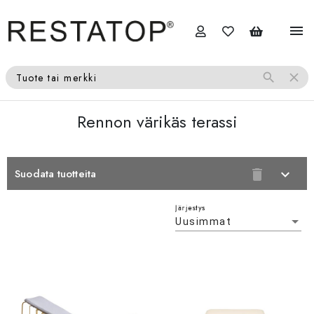
menu
search
close
Tuote tai merkki
Rennon värikäs terassi
Suodata tuotteita
delete
expand_more
Järjestys
Uusimmat