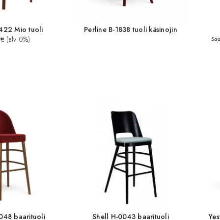
422 Mio tuoli
Perline B-1838 tuoli käsinojin
€ (alv 0%)
Saa
048 baarituoli
Shell H-0043 baarituoli
Yes