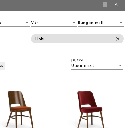
delete
expand_less
a
Väri
Rungon malli
la
Väri
Rungon malli
close
Haku
Järjestys
»»
Uusimmat