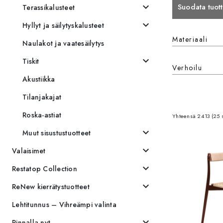
expand_more
Suodata tuott
Terassikalusteet
expand_more
Hyllyt ja säilytyskalusteet
Materiaali
Materiaali
Naulakot ja vaatesäilytys
expand_more
Tiskit
Verhoilu
Verhoilu
Akustiikka
Tilanjakajat
Roska-astiat
Yhteensä 2413 (25 s
expand_more
Muut sisustustuotteet
expand_more
Valaisimet
expand_more
Restatop Collection
expand_more
ReNew kierrätystuotteet
Lehtitunnus – Vihreämpi valinta
expand_more
Pinnalla nyt