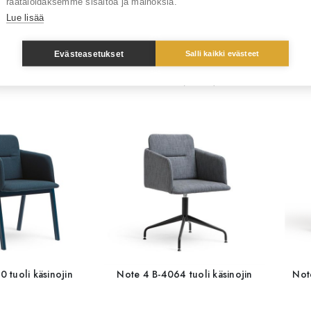
räätälöidäksemme sisältöä ja mainoksia.
Lue lisää
Evästeasetukset
Salli kaikki evästeet
y A-4101 tuoli
Yesterday A-4101 tuoli
178 € (alv 0%)
 tuoli käsinojin
Note 4 B-4064 tuoli käsinojin
Not