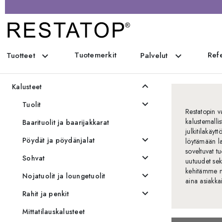
Tuotemerkit
Refe
expand_more
expand_more
Tuotteet
Palvelut
Kaikki tuotteet
expand_less
Kalusteet
expand_more
Tuolit
Restatopin 
kalustemalli
Baarituolit ja baarijakkarat
julkitilakäyt
expand_more
Pöydät ja pöydänjalat
löytämään la
soveltuvat t
expand_more
Sohvat
uutuudet sek
kehitämme ma
expand_more
Nojatuolit ja loungetuolit
aina asiakka
expand_more
Rahit ja penkit
Mittatilauskalusteet