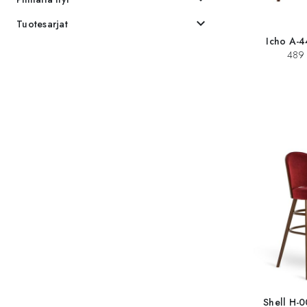
expand_more
Tuotesarjat
Icho A-4
489 
Shell H-0