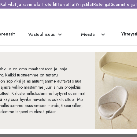
Kahvilat ja ravintolat
Hotellit
Hoivatilat
Yritystilat
Risteilijät
Suunnittelijat
renssit
Yhteyst
expand_more
expand_more
Vastuullisuus
Meistä
Kalusteet
vahvuus on oma maahantuonti ja laaja
sto. Kaikki tuotteemme on testattu
töön sopiviksi ja asiantuntijamme auttavat sinua
ajasta valikoimastamme juuri sinun projektiisi
uotteet. Kalustemallistostamme löytyvät uusimmat
ä käytössä hyviksi havaitut suosikkituotteet. Me
llistoamme sisustamisen trendejä seuraillen,
idemme tarpeet mielessä pitäen.