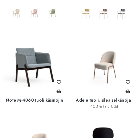
add_circle
Note M-4060 tuoli käsinojin
Adele tuoli, sileä selkänoja
403 € (alv 0%)