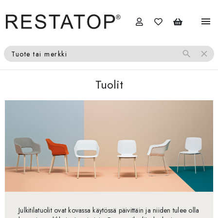
menu
search
close
Tuote tai merkki
Tuolit
Julkitilatuolit ovat kovassa käytössä päivittäin ja niiden tulee olla