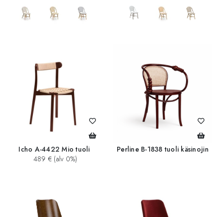
add_circle
add_circle
Icho A-4422 Mio tuoli
Perline B-1838 tuoli käsinojin
489 € (alv 0%)