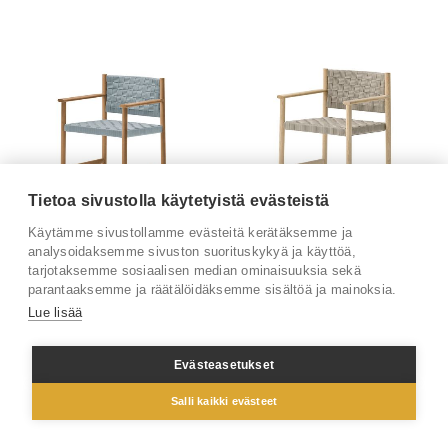
Tietoa sivustolla käytetyistä evästeistä
Käytämme sivustollamme evästeitä kerätäksemme ja
Griante 3805 tuoli käsinojin
Griante 3795 tuoli käsinojin
analysoidaksemme sivuston suorituskykyä ja käyttöä,
1 209 € (alv 0%)
1 209 € (alv 0%)
tarjotaksemme sosiaalisen median ominaisuuksia sekä
Saatavilla myös muita vaihtoehtoja.
parantaaksemme ja räätälöidäksemme sisältöä ja mainoksia.
Lue lisää
Evästeasetukset
Salli kaikki evästeet