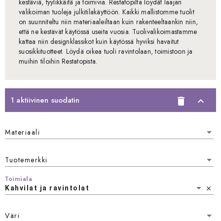
kestäviä, tyylikkäitä ja toimivia. Restatopilta löydät laajan
valikoiman tuoleja julkitilakäyttöön. Kaikki mallistomme tuolit
on suunniteltu niin materiaaleiltaan kuin rakenteeltaankin niin,
että ne kestävät käytössä useita vuosia. Tuolivalikoimastamme
kattaa niin designklassikot kuin käytössä hyviksi havaitut
suosikkituotteet. Löydä oikea tuoli ravintolaan, toimistoon ja
muihin tiloihin Restatopista.
1 aktiivinen suodatin
delete
expand_less
Materiaali
Materiaali
Tuotemerkki
Tuotemerkki
Toimiala
Kahvilat ja ravintolat
close
Väri
Väri