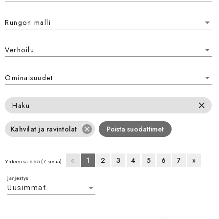
Rungon malli
Rungon malli
Verhoilu
Verhoilu
Ominaisuudet
Ominaisuudet
close
Haku
cancel
Kahvilat ja ravintolat
Poista suodattimet
«
1
2
3
4
5
6
7
»
Yhteensä 665 (7 sivua)
Järjestys
Uusimmat